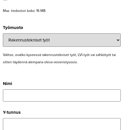
Max. tie­doston koko: 16 MB.
Työ­muoto
Valitse, ovatko kyseessä raken­nus­tek­niset työt, LVI-työt vai säh­kötyöt tai
sitten täy­dennä alempana oleva vesieristysosio.
Nimi
Y-tunnus