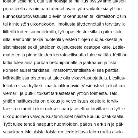
löltään sel­lainen, että isän­nöitsijä tai hal­litus pystyy ilmoi­tuksen
perus­teella arvioimaan toteu­tet­tavan työn vai­ku­tuksia yhtiön
kun­nos­sa­pi­to­vas­tuulla oleviin raken­nuksen tai kiin­teistön osiin
tai kiin­teistön ulko­näköön. Ilmoi­tusta täy­den­netään tar­vit­ta­villa
liit­teillä kuten suun­ni­tel­milla, työ­ta­pa­se­los­tuk­silla ja piir­rus­tuk­
silla. Remontin tekijä huo­lehtii yleisten tilojen suo­jauk­sesta ja
siis­ti­mi­sestä sekä jät­teiden kul­je­tuk­sesta kaa­to­pai­kalle. Lat­tia­
mat­tojen ja pin­noit­teiden ker­rok­sel­li­suutta tulee välttää. Keittiön
lattia tulee aina purkaa beto­ni­pin­nalle ja jää­kaapin ja tis­ki­
koneen aluset tar­kistaa. Ilmas­toin­ti­vent­tii­leitä ei saa peittää.
Mär­kä­ti­loissa pis­to­rasiat tulee olla vika­vir­ta­suo­jattuja. Lie­si­tuu­
le­tinta ei saa kytkeä ilmas­toin­ti­ka­naviin. Vesie­risteet ja keittiön
viemäri- ja put­ki­lii­tokset tar­kas­tetaan yhtiön toi­mesta. Talo­
yhtiön hal­li­tuk­sella on oikeus ja vel­vol­lisuus käsi­tellä tar­vit­
taessa remonttia kokouk­sessaan ja asettaa tar­vit­taessa työlle
ulko­puo­linen valvoja. Kus­tan­nukset näistä kuuluu osak­kaalle.
Työt tulee tehdä naa­purit huo­mioiden, pääosin arkisin ja päi­
vä­saikaan. Melui­sista töistä on tie­do­tettava talon muita asuk­