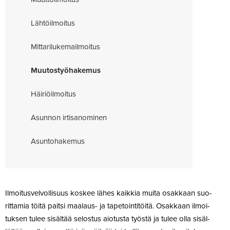
Läh­töil­moitus
Mit­ta­ri­lu­ke­mail­moitus
Muu­tos­työ­ha­kemus
Häi­riöil­moitus
Asunnon irti­sa­no­minen
Asun­to­ha­kemus
Ilmoi­tus­vel­vol­lisuus koskee lähes kaikkia muita osakkaan suo­
rit­tamia töitä paitsi maalaus- ja tape­toin­ti­töitä. Osakkaan ilmoi­
tuksen tulee sisältää selostus aio­tusta työstä ja tulee olla sisäl­