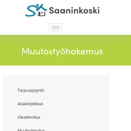
Muutostyöhakemus
Tar­jous­pyyntö
Asia­kir­ja­tilaus
Vikail­moitus
Muut­toil­moitus