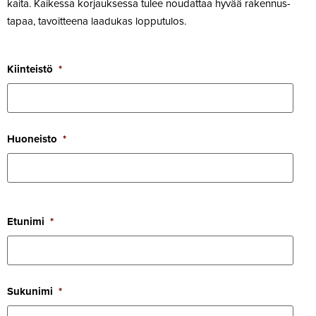
kaita. Kai­kessa kor­jauk­sessa tulee nou­dattaa hyvää raken­nus­
tapaa, tavoit­teena laa­dukas lopputulos.
Kiin­teistö
*
Huo­neisto
*
Etunimi
*
Sukunimi
*