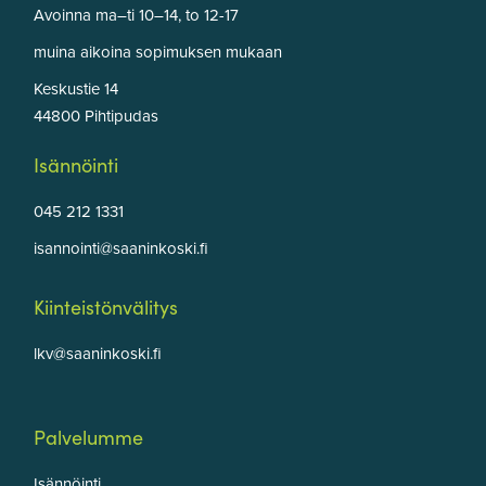
Avoinna ma–ti 10–14, to 12-17
muina aikoina sopimuksen mukaan
Keskustie 14
44800 Pihtipudas
Isännöinti
045 212 1331
isannointi@saaninkoski.fi
Kiinteistönvälitys
lkv@saaninkoski.fi
Palvelumme
Isännöinti