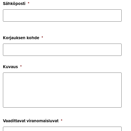
Säh­kö­posti
*
Kor­jauksen kohde
*
Kuvaus
*
Vaa­dit­tavat viran­omais­luvat
*