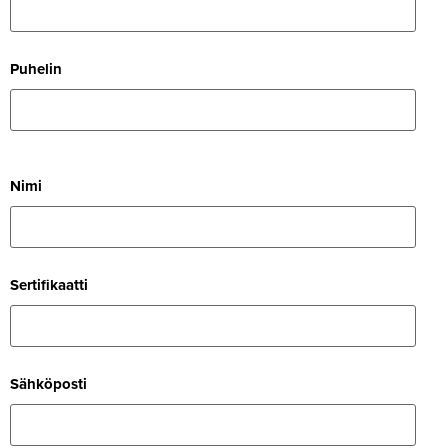
Puhelin
Nimi
Ser­ti­fi­kaatti
Säh­kö­posti