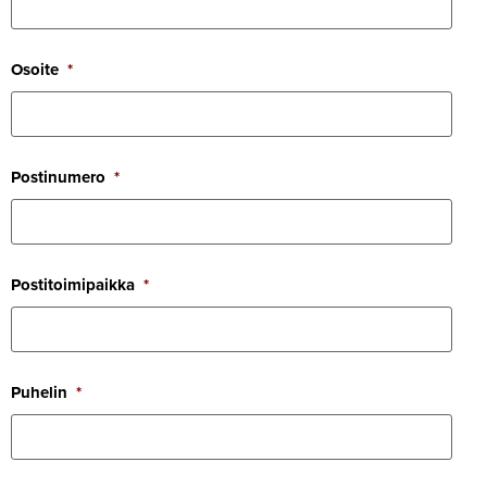
Osoite
*
Pos­ti­numero
*
Pos­ti­toi­mi­paikka
*
Puhelin
*