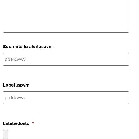
Suun­ni­teltu aloituspvm
Lope­tuspvm
Lii­te­tie­dosto
*