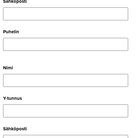
Säh­kö­posti
Puhelin
Nimi
Y-tunnus
Säh­kö­posti