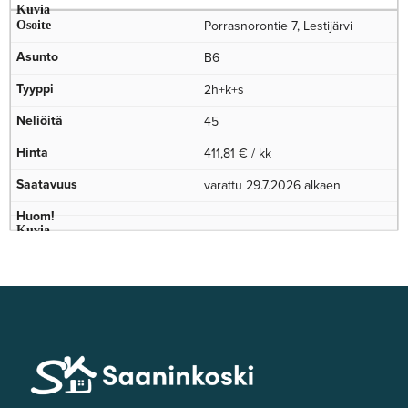
Porrasnorontie 7, Lestijärvi
B6
2h+k+s
45
411,81 € / kk
varattu 29.7.2026 alkaen