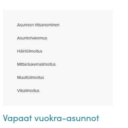
Asunnon irti­sa­no­minen
Asun­to­ha­kemus
Häi­riöil­moitus
Mit­ta­ri­lu­ke­mail­moitus
Muut­toil­moitus
Vikail­moitus
Vapaat vuokra-asunnot