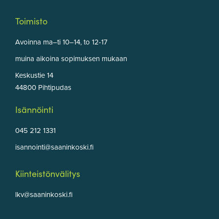
Toimisto
Avoinna ma–ti 10–14, to 12-17
muina aikoina sopimuksen mukaan
Keskustie 14
44800 Pihtipudas
Isännöinti
045 212 1331
isannointi@saaninkoski.fi
Kiinteistönvälitys
lkv@saaninkoski.fi