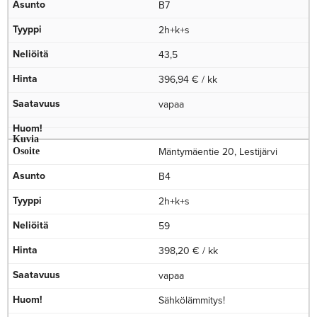
B7
2h+k+s
43,5
396,94 € / kk
vapaa
Mäntymäentie 20, Lestijärvi
B4
2h+k+s
59
398,20 € / kk
vapaa
Sähkölämmitys!