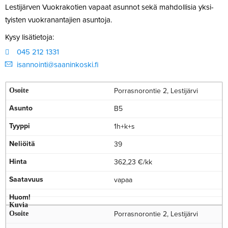
Les­ti­järven Vuo­kra­kotien vapaat asunnot sekä mah­dol­lisia yksi­
tyisten vuo­kra­nan­tajien asuntoja.
Kysy lisä­tietoja:
045 212 1331
isannointi@​saaninkoski.​fi
Porrasnorontie 2, Lestijärvi
B5
1h+k+s
39
362,23 €/kk
vapaa
Porrasnorontie 2, Lestijärvi